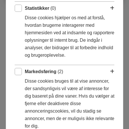
Statistikker
(0)
Disse cookies hjælper os med at forstå,
hvordan brugerne interagerer med
hjemmesiden ved at indsamle og rapportere
oplysninger til internt brug. De indgår i
analyser, der bidrager til at forbedre indhold
og brugeroplevelse.
KIER BANG
Markedsføring
(2)
Disse cookies bruges til at vise annoncer,
mariakierbang@gmail.com
der sandsynligvis vil være af interesse for
dig baseret på dine vaner. Hvis du vælger at
fjerne eller deaktivere disse
annonceringscookies, vil du stadig se
Se og ret cookie tilladelser
annoncer, men de er muligvis ikke relevante
© 2026 Alle rettigheder forbeholdes
for dig.